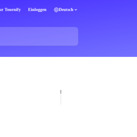
ur Tournify
Einloggen
Deutsch