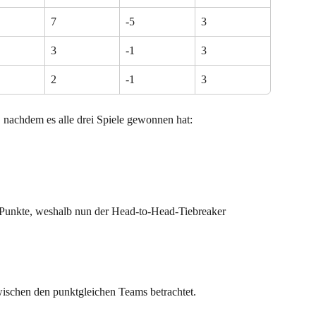
7
-5
3
3
-1
3
2
-1
3
nachdem es alle drei Spiele gewonnen hat:
 Punkte, weshalb nun der Head-to-Head-Tiebreaker 
wischen den punktgleichen Teams betrachtet.