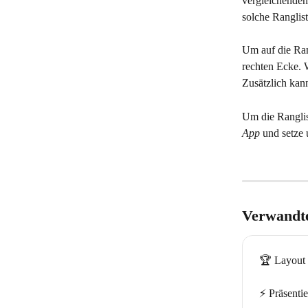
vergleichenden
solche Ranglis
Um auf die Rang
rechten Ecke. 
Zusätzlich kan
Um die Ranglis
App
 und setze 
Verwandte
🏆 Layout
⚡️ Präsenti