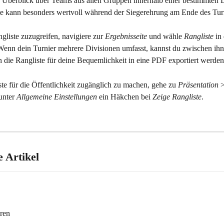
 Überblick über Teams aus allen Gruppen innerhalb einer bestimmten D
te kann besonders wertvoll während der Siegerehrung am Ende des Turn
liste zuzugreifen, navigiere zur 
Ergebnisseite
 und wähle 
Rangliste
 in
Wenn dein Turnier mehrere Divisionen umfasst, kannst du zwischen ihn
n die Rangliste für deine Bequemlichkeit in eine PDF exportiert werden
te für die Öffentlichkeit zugänglich zu machen, gehe zu 
Präsentation
 
unter 
Allgemeine Einstellungen
 ein Häkchen bei 
Zeige Rangliste
.
 Artikel
eren