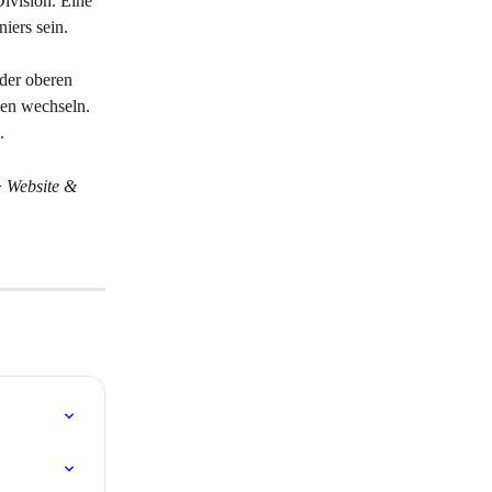
ivision. Eine 
iers sein.
 der oberen 
en wechseln. 
.
> 
Website & 