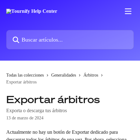
Ir al contenido principal
Buscar artículos...
Todas las colecciones
Generalidades
Árbitros
Exportar árbitros
Exportar árbitros
Exporta o descarga tus árbitros
13 de marzo de 2024
Actualmente no hay un botón de Exportar dedicado para 
descargar todos los árbitros de una vez. Por ahora, selecciona 