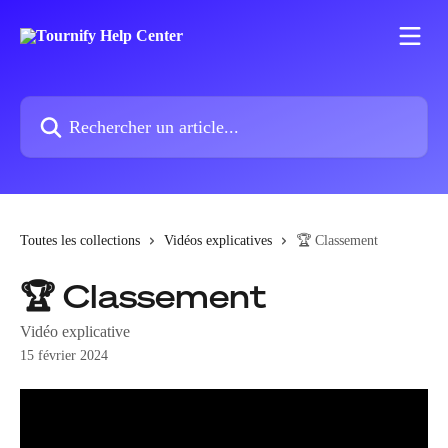
Passer au contenu principal
Rechercher un article...
Toutes les collections
Vidéos explicatives
🏆 Classement
🏆 Classement
Vidéo explicative
15 février 2024