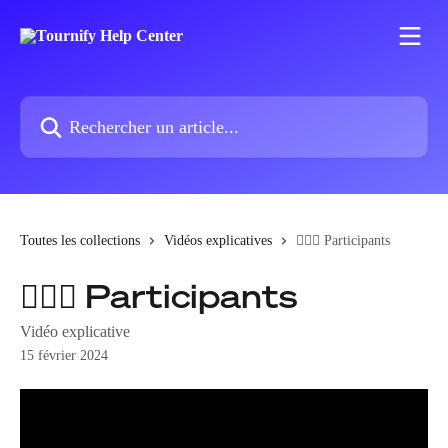
Passer au contenu principal
Rechercher un article...
Toutes les collections
Vidéos explicatives
🏃🏽‍♀️ Participants
🏃🏽‍♀️ Participants
Vidéo explicative
15 février 2024