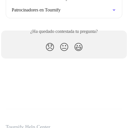
Patrocinadores en Tournify
¿Ha quedado contestada tu pregunta?
😞
😐
😃
Tournify Help Center