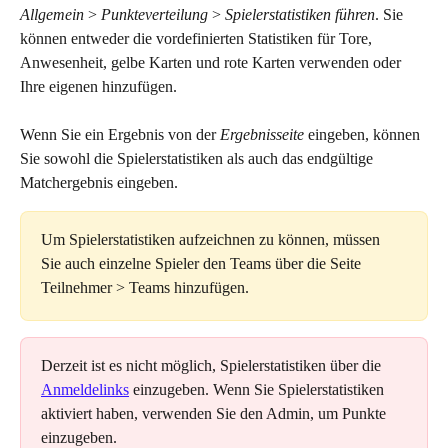
Allgemein
 > 
Punkteverteilung
 > 
Spielerstatistiken führen
. Sie 
können entweder die vordefinierten Statistiken für Tore, 
Anwesenheit, gelbe Karten und rote Karten verwenden oder 
Ihre eigenen hinzufügen. 
Wenn Sie ein Ergebnis von der 
Ergebnisseite
 eingeben, können 
Sie sowohl die Spielerstatistiken als auch das endgültige 
Matchergebnis eingeben.
Um Spielerstatistiken aufzeichnen zu können, müssen 
Sie auch einzelne Spieler den Teams über die Seite 
Teilnehmer > Teams hinzufügen.
Derzeit ist es nicht möglich, Spielerstatistiken über die 
Anmeldelinks
 einzugeben. Wenn Sie Spielerstatistiken 
aktiviert haben, verwenden Sie den Admin, um Punkte 
einzugeben.