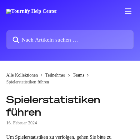
Zum Hauptinhalt springen
Nach Artikeln suchen …
Alle Kollektionen
Teilnehmer
Teams
Spielerstatistiken führen
Spielerstatistiken
führen
16. Februar 2024
Um Spielerstatistiken zu verfolgen, gehen Sie bitte zu 