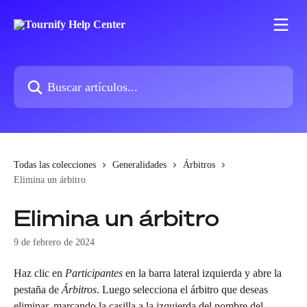
Ir al contenido principal
Buscar artículos...
Todas las colecciones
Generalidades
Árbitros
Elimina un árbitro
Elimina un árbitro
9 de febrero de 2024
Haz clic en 
Participantes
 en la barra lateral izquierda y abre la 
pestaña de 
Árbitros
. Luego selecciona el árbitro que deseas 
eliminar, marcando la casilla a la izquierda del nombre del 