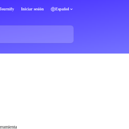
 Tournify
Iniciar sesión
Español
rramienta 