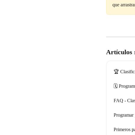
que arrastr
Artículos
🏆 Clasifi
🗓️ Progra
FAQ - Clas
Programar 
Primeros p