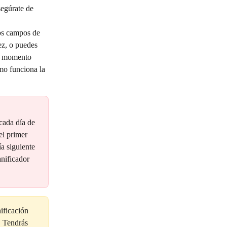
segúrate de 
los campos de 
ez, o puedes 
er momento 
mo funciona la 
 
cada día de 
l primer 
a siguiente 
nificador 
ificación 
. Tendrás 