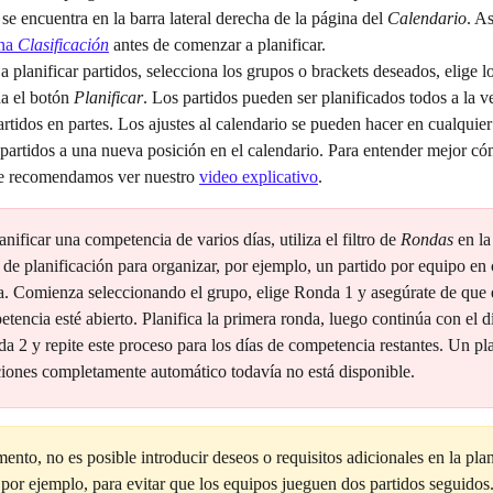
 se encuentra en la barra lateral derecha de la página del 
Calendario
. A
na 
Clasificación
 antes de comenzar a planificar.
 planificar partidos, selecciona los grupos o brackets deseados, elige 
a el botón 
Planificar
. Los partidos pueden ser planificados todos a la v
partidos en partes. Los ajustes al calendario se pueden hacer en cualqui
 partidos a una nueva posición en el calendario. Para entender mejor có
 te recomendamos ver nuestro 
video explicativo
.
anificar una competencia de varios días, utiliza el filtro de 
Rondas
 en la
 de planificación para organizar, por ejemplo, un partido por equipo en 
. Comienza seleccionando el grupo, elige Ronda 1 y asegúrate de que e
tencia esté abierto. Planifica la primera ronda, luego continúa con el dí
a 2 y repite este proceso para los días de competencia restantes. Un pla
iones completamente automático todavía no está disponible.
nto, no es posible introducir deseos o requisitos adicionales en la plan
 por ejemplo, para evitar que los equipos jueguen dos partidos seguidos