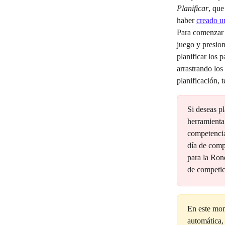
Planificar
, que
haber 
creado u
Para comenzar a
juego y presion
planificar los 
arrastrando los
planificación,
Si deseas pl
herramienta
competencia
día de compe
para la Rond
de competic
En este mome
automática,