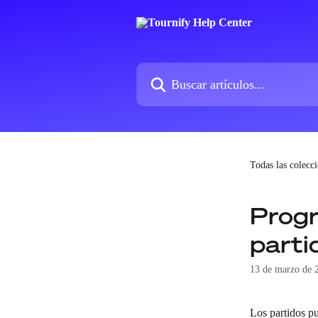
Ir al contenido principal
Buscar artículos...
Todas las colecc
Progr
parti
13 de marzo de 
Los partidos p