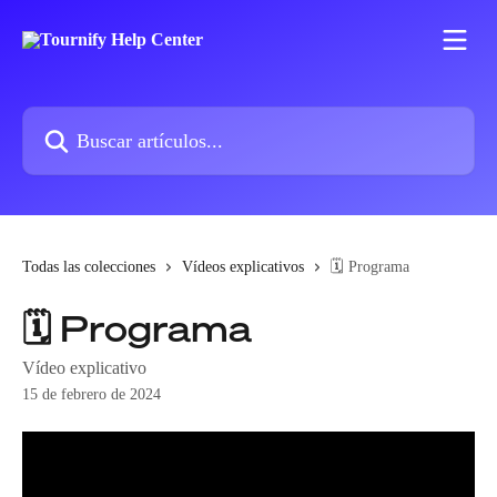
Ir al contenido principal
Buscar artículos...
Todas las colecciones
Vídeos explicativos
🗓️ Programa
🗓️ Programa
Vídeo explicativo
15 de febrero de 2024