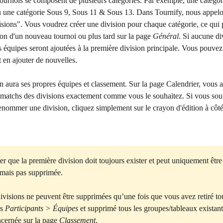
urnois se composent de plusieurs catégories. Par exemple, une catégor
u une catégorie Sous 9, Sous 11 & Sous 13. Dans Tournify, nous appelo
isions". Vous voudrez créer une division pour chaque catégorie, ce qui pe
tion d'un nouveau tournoi ou plus tard sur la page 
Général
. Si aucune div
es équipes seront ajoutées à la première division principale. Vous pouv
t en ajouter de nouvelles.
 aura ses propres équipes et classement. Sur la page Calendrier, vous av
s matchs des divisions exactement comme vous le souhaitez. Si vous sou
nommer une division, cliquez simplement sur le crayon d'édition à côté
er que la première division doit toujours exister et peut uniquement être
mais pas supprimée.
ivisions ne peuvent être supprimées qu’une fois que vous avez retiré tou
s 
Participants > Équipes
 et supprimé tous les groupes/tableaux existant
ncernée sur la page 
Classement
.