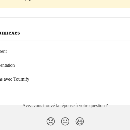
connexes
ment
entation
as avec Tournify
Avez-vous trouvé la réponse à votre question ?
😞
😐
😃