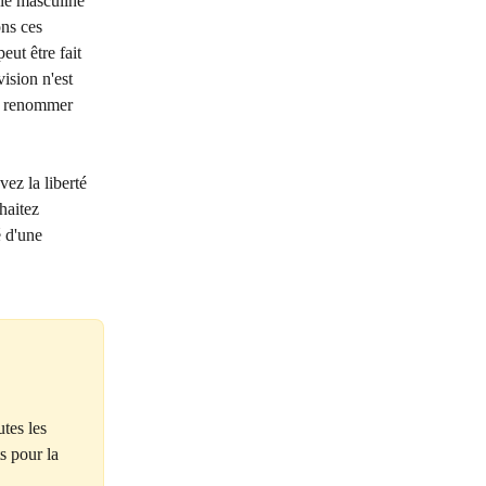
ie masculine 
ns ces 
ut être fait 
ision n'est 
ez renommer 
ez la liberté 
haitez 
 d'une 
 
tes les 
s pour la 