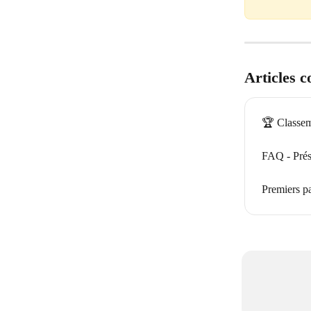
Articles 
🏆 Classe
FAQ - Prés
Premiers p