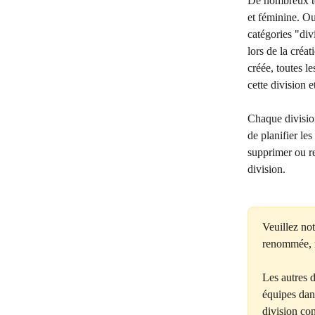
De nombreux to
et féminine. O
catégories "div
lors de la créa
créée, toutes l
cette division e
Chaque division
de planifier le
supprimer ou re
division. 
Veuillez not
renommée, 
Les autres d
équipes dan
division co