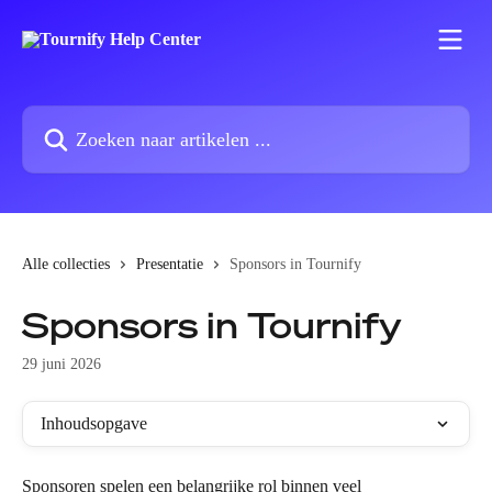
Naar de hoofdinhoud
Zoeken naar artikelen ...
Alle collecties
Presentatie
Sponsors in Tournify
Sponsors in Tournify
29 juni 2026
Inhoudsopgave
Sponsoren spelen een belangrijke rol binnen veel 