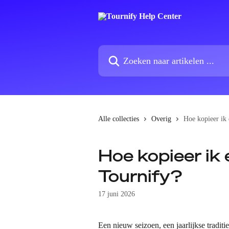
Naar de hoofdinhoud
Zoeken naar artikelen ...
Alle collecties
Overig
Hoe kopieer ik 
Hoe kopieer ik 
Tournify?
17 juni 2026
Een nieuw seizoen, een jaarlijkse tradit