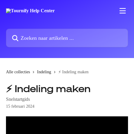
Naar de hoofdinhoud
Zoeken naar artikelen ...
Alle collecties
Indeling
⚡️ Indeling maken
⚡️ Indeling maken
Snelstartgids
15 februari 2024