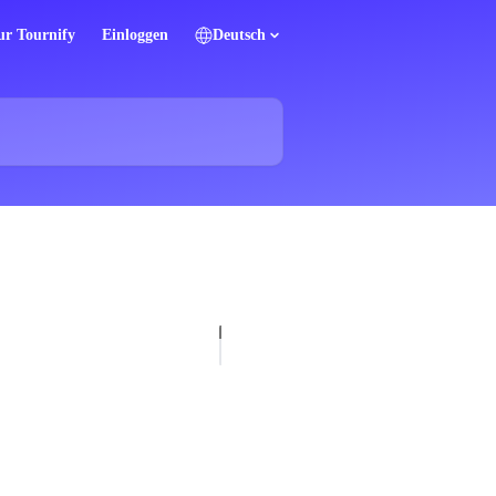
ur Tournify
Einloggen
Deutsch