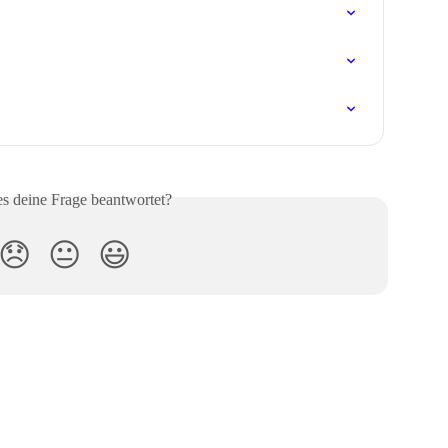
es deine Frage beantwortet?
😞
😐
😃