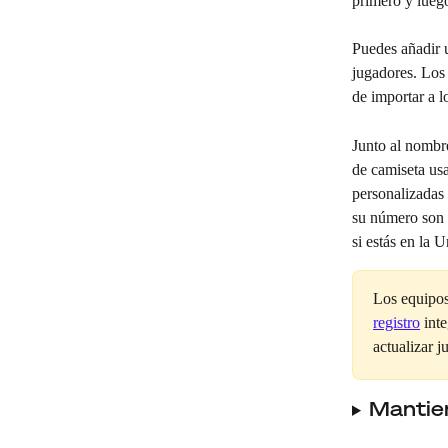
primero y luego
Puedes añadir u
jugadores. Los
de importar a l
Junto al nombr
de camiseta us
personalizadas 
su número son 
si estás en la 
Los equipos
registro
 int
actualizar j
Mantien