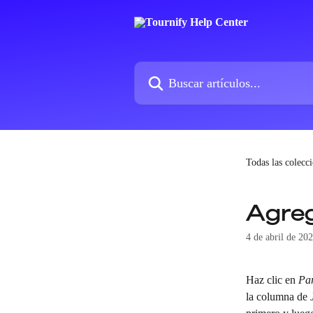
Ir al contenido principal
Buscar artículos...
Todas las colecc
Agreg
4 de abril de 20
Haz clic en 
Par
la columna de 