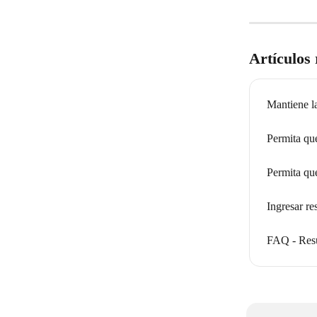
Artículos
Mantiene la
Permita que
Permita que
Ingresar re
FAQ - Res