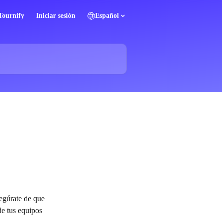
 Tournify
Iniciar sesión
Español
egúrate de que 
e tus equipos 