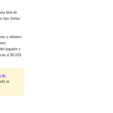
una lista de 
no hay forma 
ento y número 
nas 
del jugador y 
r con el RGPD 
 de 
dir ni 