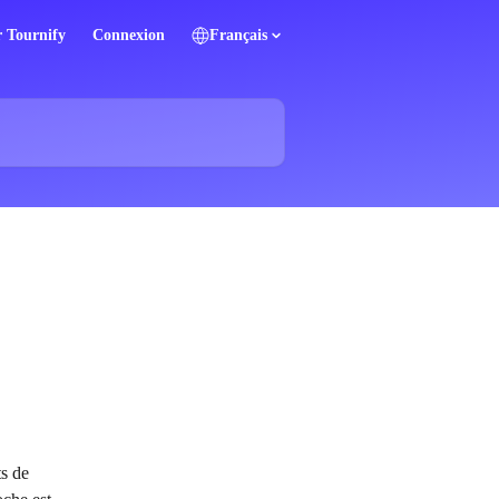
r Tournify
Connexion
Français
s de 