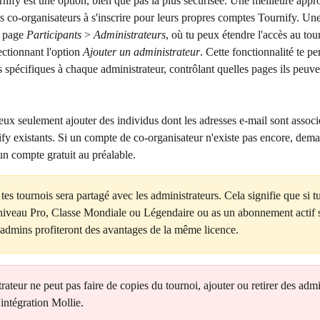
ify est une option, bien que pas la plus sécurisée. Une meilleure appro
s co-organisateurs à s'inscrire pour leurs propres comptes Tournify. Une f
 page 
Participants
 > 
Administrateurs
, où tu peux étendre l'accès au tour
ctionnant l'option 
Ajouter un administrateur
. Cette fonctionnalité te pe
 spécifiques à chaque administrateur, contrôlant quelles pages ils peuve
eux seulement ajouter des individus dont les adresses e-mail sont associ
y existants. Si un compte de co-organisateur n'existe pas encore, dema
 un compte gratuit au préalable.
 tes tournois sera partagé avec les administrateurs. Cela signifie que si t
niveau Pro, Classe Mondiale ou Légendaire ou as un abonnement actif s
 admins profiteront des avantages de la même licence.
ateur ne peut pas faire de copies du tournoi, ajouter ou retirer des adm
'intégration Mollie.