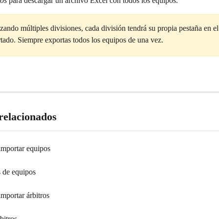
pos
 para descargar un archivo Excel con todos los equipos.
lizando múltiples divisiones, cada división tendrá su propia pestaña en el
tado. Siempre exportas todos los equipos de una vez.
 relacionados
importar equipos
s de equipos
mportar árbitros
bitros