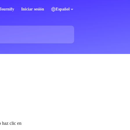
 Tournify
Iniciar sesión
Español
 haz clic en 