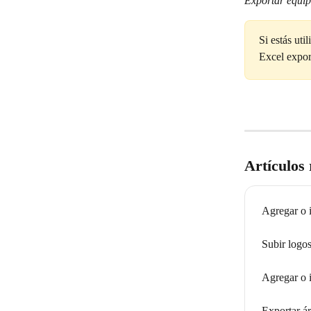
Exportar equi
Si estás uti
Excel expor
Artículos
Agregar o 
Subir logo
Agregar o i
Exportar ár