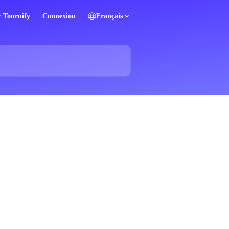
r Tournify
Connexion
Français